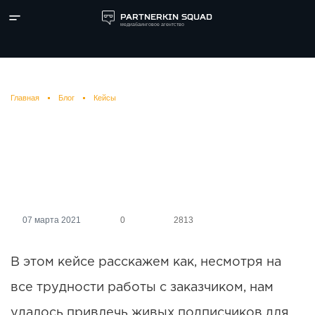
PARTNERKIN SQUAD
медиабаинговое агентство
Главная
Блог
Кейсы
Клиент делал все, чтобы
«слить» нашу работу, но мы
все равно добились успеха
07 марта 2021
0
2813
В этом кейсе расскажем как, несмотря на
все трудности работы с заказчиком, нам
удалось привлечь живых подписчиков для