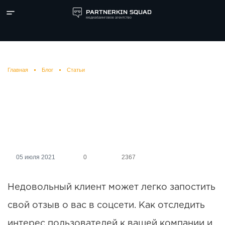
PARTNERKIN SQUAD
медиабаинговое агентство
Главная
Блог
Статьи
ТОП 5 сервисов для
мониторинга социальных
сетей в 2021
05 июля 2021
0
2367
Недовольный клиент может легко запостить
свой отзыв о вас в соцсети. Как отследить
интерес пользователей к вашей компании и