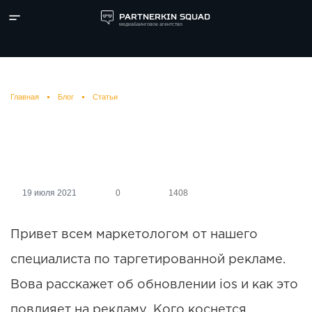
PARTNERKIN SQUAD
медиабаинговое агентство
Главная
Блог
Статьи
Как обновление IOS повлияло
на запуск рекламы?
19 июля 2021
0
1408
Привет всем маркетологом от нашего
специалиста по таргетированной рекламе.
Вова расскажет об обновлении ios и как это
повлияет на рекламу. Кого коснется